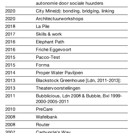
autonomie door sociale huurders
2020
City Mine(d): bonding, bridging, linking
2020
Architectuurworkshops
2018
La Pile
2017
Skills & work
2016
Elephant Path
2016
Friche Eggevoort
2015
Pacco-Test
2015
Forma
2014
Proper Water Paviljoen
2013
Blackstock Greenhouse [Ldn, 2011-2013]:
2013
Theatervoorstellingen
2011
Bubblicious, Ldn 2008 & Bubble, Bxl 1999-
2000-2005-2011
2010
PreCare
2008
Wafelbank
2008
Router
2007
Carbuncle's Way