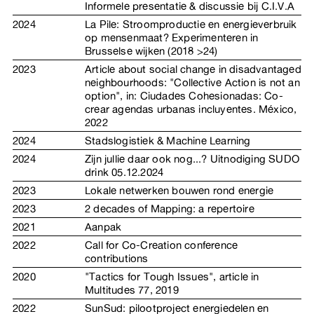
Informele presentatie & discussie bij C.I.V.A
2024
La Pile: Stroomproductie en energieverbruik
op mensenmaat? Experimenteren in
Brusselse wijken (2018 >24)
2023
Article about social change in disadvantaged
neighbourhoods: "Collective Action is not an
option", in: Ciudades Cohesionadas: Co-
crear agendas urbanas incluyentes. México,
2022
2024
Stadslogistiek & Machine Learning
2024
Zijn jullie daar ook nog...? Uitnodiging SUDO
drink 05.12.2024
2023
Lokale netwerken bouwen rond energie
2023
2 decades of Mapping: a repertoire
2021
Aanpak
2022
Call for Co-Creation conference
contributions
2020
"Tactics for Tough Issues", article in
Multitudes 77, 2019
2022
SunSud: pilootproject energiedelen en