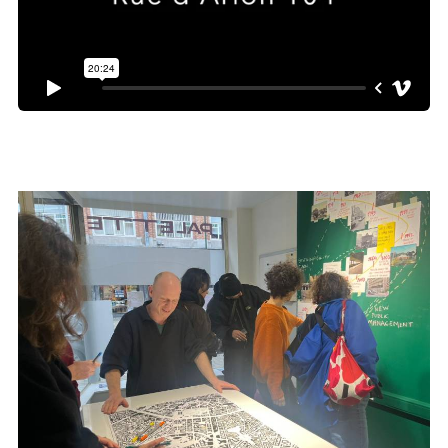
Credits
Alice De Fanti (Italië), Amna Dehelia (Palestina), Charles
Savoie (Frankrijk), Chiara Zotti (Italië), Lorenzo Tripodi
(Italië), Mariam Beridze (Georgië), Polina Vietrova (Polen),
Wissal Bettiabi (Tunesië), Witek Hebanowski (Polen) en City
Mine(d).
Met steun van
Oasis
, het
Creative Europe Programme
en
Paramour
.
#urbanism
#brussels
#adaptiveReuse
#EuropeseWijk
#architectuur