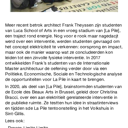
Meer recent betrok architect Frank Theyssen zijn studenten
van Luca School of Arts in een vroeg stadium van [La Pile],
een traject rond energie. Nog voor e rook maar nagedacjt
werd over een interventie, werden studenten gevraagd om
het concept elektriciteit te verkennen: oorsprong en impact,
maar ook de manier waarop wat ze concludeerden kon
leiden tot een zinvolle fysieke interventie. In 2017
ontwikkelden Frank’s studenten van de Internationale
Master architectuur de oefening verder door via een
Politieke, Economische, Sociale en Technologische analyse
de opportuniteiten voor La Pile in kaart te brengen.
In 2020, als deel van [La Pile], brainstormden studenten van
de Ecole des Beaux Arts in Brussel, geleid door Christina
Bracci, over een aan elektritieit gerelateerde interventie in
de publieke ruimte. Ze testten hun idee in straatinterviews
en tijdden sde La Pile tentoonstelling in het Volkshuis in
Sint-Gillis.
Lees ook:
Proces Limite Limite