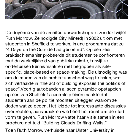
De doyenne van de architectuurworkshops is zonder twijfel
Ruth Morrow. Ze nodigde City Mine(d) in 2002 uit om met
studenten in Sheffield te werken, in ene programma dat ze
“4 Days on the Outside had genoemd”. Op een zeer
praktisch emanier probeerde dit studenten te confronteren
met de werkelijkheid van publieke ruimte, terwijl ze
ondertussen kennismaakten met begrippen als site-
specific, place-based en space-making. De uitnodiging was
om de muren van de architetuurschool weg te halen, wat
zich vertaalde in “the act of building exposes the politics of
space”.Veertig autobanden al seen pyramide opstapelen
op een van Sheffield’s centrale pleinen maakte dat
studenten aan de politie mochten uitleggen waarom ze
deden wat ze deden. Het leidde tot interessante discussies
over rechten, aanspraak en wie heeft het recht om de stad
vorm te geven. Ruth Morrow vatte haar visie samen in een
brochure getiteld “Building Clouds Drifting Walls.”
Toen Ruth Morrow verhuisde naar Ulster University in