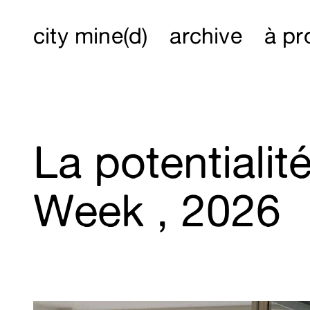
city mine(d)
archive
à pr
La potentiali
Week , 2026