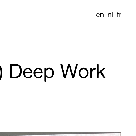
en
nl
fr
 ) Deep Work