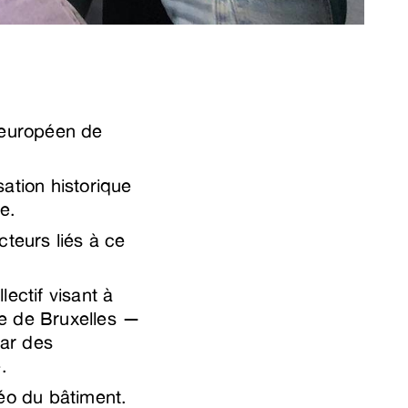
 européen de
tion historique
e.
cteurs liés à ce
ectif visant à
que de Bruxelles —
par des
.
déo du bâtiment.