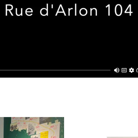
alie), Amna Dehelia (Palestine), Charles Savoie (Fr
Tripodi (Italie), Mariam Beridze (Géorgie), Polina Vi
Tunisie), Witek Hebanowski (Pologne) et City Mine(