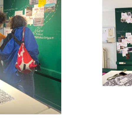
de
Oasis
, du
programme Creative Europe
et de
Pa
russels
#adaptiveReuse
#QuartierEuropeen