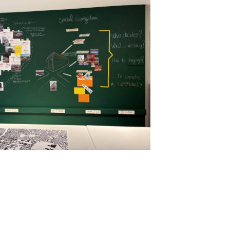
ramour
.
#architecture