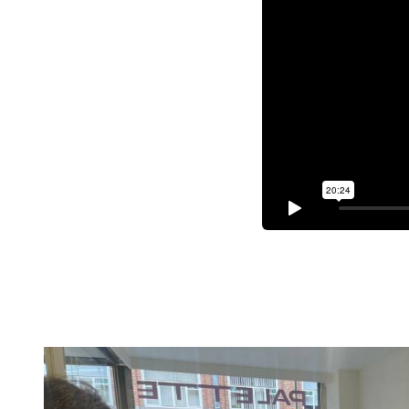
Crédits
Alice De Fanti (It
(Italie), Lorenzo 
Wissal Bettiabi (