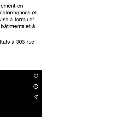
alement en
ansformations et
vise à formuler
 bâtiments et à
ltats à 303 rue