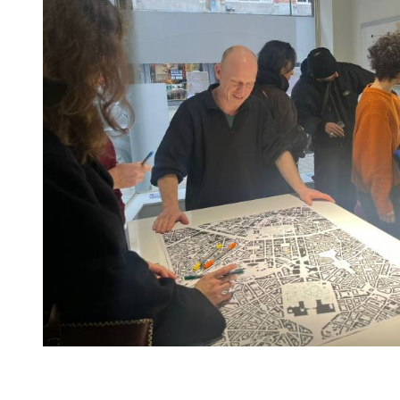
Avec le soutien 
#urbanism
#b