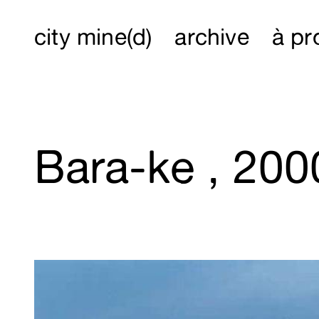
city mine(d)
archive
à pr
Bara-ke , 200