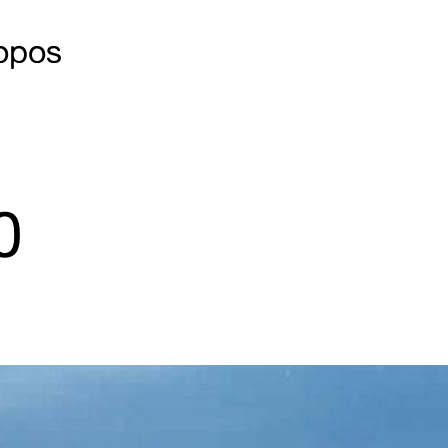
opos
0